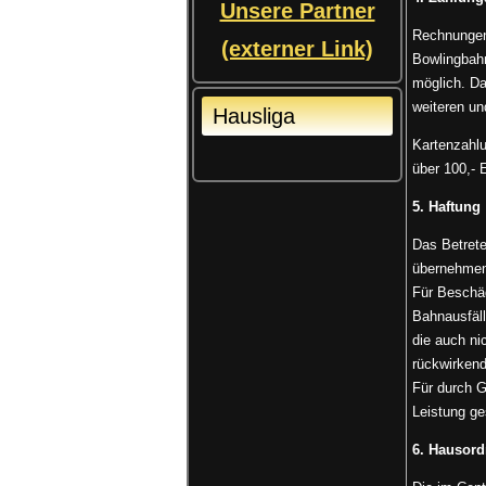
Unsere Partner
Rechnungen 
(externer Link)
Bowlingbahn
möglich. Da
weiteren un
Hausliga
Kartenzahlu
über 100,- 
5. Haftung
Das Betrete
übernehmen 
Für Beschä
Bahnausfäll
die auch ni
rückwirken
Für durch G
Leistung g
6. Hausor