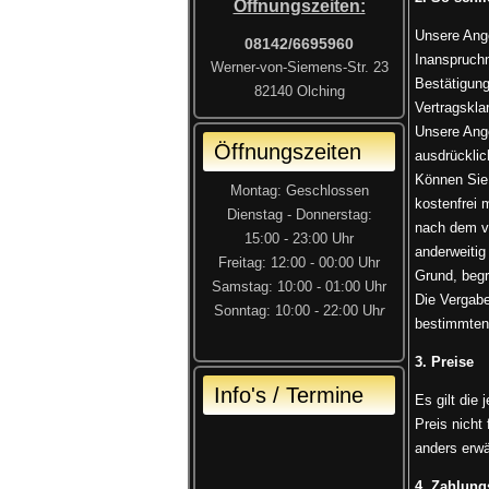
Öffnungszeiten:
Unsere Ange
08142/6695960
Inanspruchn
Werner-von-Siemens-Str. 23
Bestätigung
82140 Olching
Vertragskla
Unsere Ange
Öffnungszeiten
ausdrücklic
Können Sie,
Montag: Geschlossen
kostenfrei 
Dienstag - Donnerstag:
nach dem v
15:00 - 23:00 Uhr
anderweiti
Freitag: 12:00 - 00:00 Uhr
Grund, begr
Samstag: 10:00 - 01:00 Uhr
Die Vergabe
Sonntag: 10:00 - 22:00 Uh
r
bestimmten
3. Preise
Info's / Termine
Es gilt die
Preis nicht
anders erwä
4. Zahlun