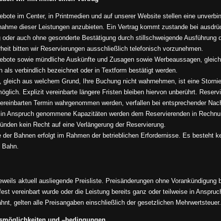
bote im Center, in Printmedien und auf unserer Website stellen eine unverbin
ahme dieser Leistungen anzubieten. Ein Vertrag kommt zustande bei ausdrückl
 oder auch ohne gesonderte Bestätigung durch stillschweigende Ausführung de
rheit bitten wir Reservierungen ausschließlich telefonisch vorzunehmen.
bote sowie mündliche Auskünfte und Zusagen sowie Werbeaussagen, gleich wel
h als verbindlich bezeichnet oder in Textform bestätigt werden.
 gleich aus welchem Grund, Ihre Buchung nicht wahrnehmen, ist eine Storni
möglich. Explizit vereinbarte längere Fristen bleiben hiervon unberührt. Reser
ereinbarten Termin wahrgenommen werden, verfallen bei entsprechender Nach
g in Anspruch genommene Kapazitäten werden dem Reservierenden in Rechnun
ünden kein Recht auf eine Verlängerung der Reservierung.
 der Bahnen erfolgt im Rahmen der betrieblichen Erfordernisse. Es besteht ke
 Bahn.
 jeweils aktuell ausliegende Preisliste. Preisänderungen ohne Vorankündigung 
 fest vereinbart wurde oder die Leistung bereits ganz oder teilweise in Ansp
hnt, gelten alle Preisangaben einschließlich der gesetzlichen Mehrwertsteuer.
gsmöglichkeiten und –bedingungen