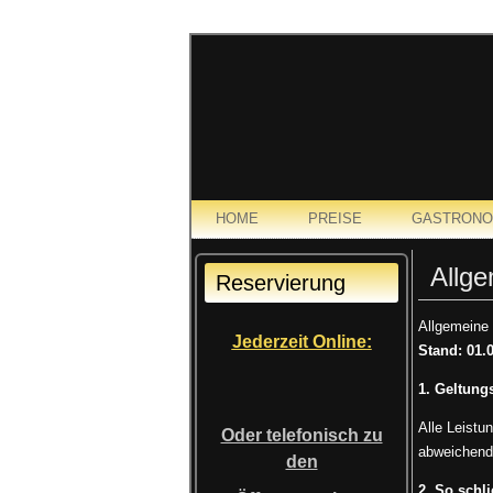
HOME
PREISE
GASTRONO
Allg
Reservierung
Allgemeine
Jederzeit Online:
Stand: 01.
1. Geltung
Alle Leistu
Oder telefonisch zu
abweichende
den
2. So schl