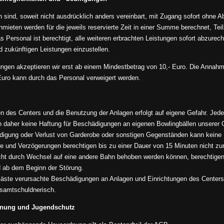
sind, soweit nicht ausdrücklich anders vereinbart, mit Zugang sofort ohne Abz
mieten werden für die jeweils reservierte Zeit in einer Summe berechnet, Tei
s Personal ist berechtigt, alle weiteren erbrachten Leistungen sofort abzurec
d zukünftigen Leistungen einzustellen.
ngen akzeptieren wir erst ab einem Mindestbetrag von 10,- Euro. Die Anna
Euro kann durch das Personal verweigert werden.
n des Centers und die Benutzung der Anlagen erfolgt auf eigene Gefahr. Jed
daher keine Haftung für Beschädigungen an eigenen Bowlingbällen unserer 
digung oder Verlust von Garderobe oder sonstigen Gegenständen kann kein
e und Verzögerungen berechtigen bis zu einer Dauer von 15 Minuten nicht zu
cht durch Wechsel auf eine andere Bahn behoben werden können, berechtigen
d ab dem Beginn der Störung.
äste verursachte Beschädigungen an Anlagen und Einrichtungen des Centers h
esamtschuldnerisch.
dnung und Jugendschutz